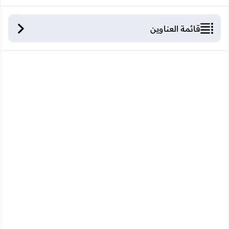
قائمة العناوين
جميع فروض المستوى الثالث والرابع في الرياضيات
والفرنسية والنشاط العلمي