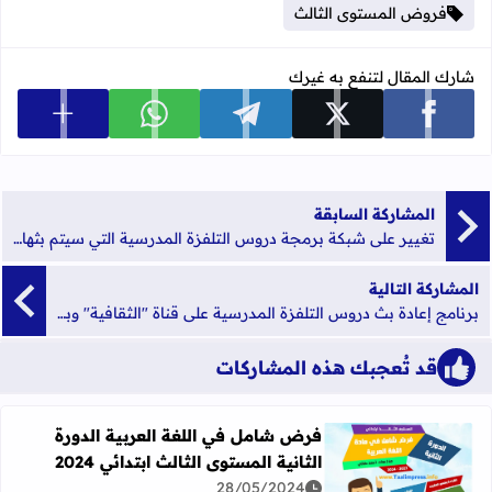
فروض المستوى الثالث
شارك المقال لتنفع به غيرك
عرض المزي
شارك على facebook
شارك على x
شارك على telegram
شارك على whatsapp
المشاركة السابقة
تغيير على شبكة برمجة دروس التلفزة المدرسية التي سيتم بثها عبر القنوات التلفزية خلال شهر رمضان الكريم
المشاركة التالية
برنامج إعادة بث دروس التلفزة المدرسية على قناة "الثقافية" وبث دروس جديدة على قناتي "الأمازيغية" و"العيون" ليوم السبت 25 أبريل 2020
قد تُعجبك هذه المشاركات
فرض شامل في اللغة العربية الدورة
الثانية المستوى الثالث ابتدائي 2024
اقرأ المزيد عن فرض شامل في اللغة العربية الدورة الثانية المستو
28/05/2024