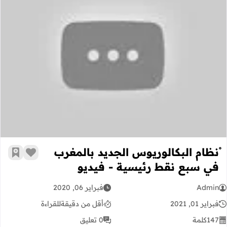
ْنظام البكالوريوس الجديد بالمغرب في
ْنظام البكالوريوس الجديد بالمغرب
زر الإعج
أضف إ
في سبع نقط رئيسية - فيديو
Admin
فبراير 06, 2020
فبراير 01, 2021
أقل من دقيقة
للقراءة
147
كلمة
0 تعليق