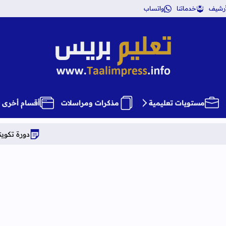
أرشيف
خدماتنا
واتساب
تعليم بريس TaalimPress
مستويات تعليمية
مذكرات ومراسلات
أقسام أخرى
دورة تكوينية شاملة في علوم 