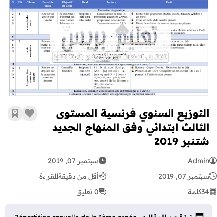
التوزيع السنوي فرنسية المستوى الثالث ا
التوزيع السنوي فرنسية المستوى
زر الإعج
أضف إ
الثالث ابتدائي وفق المنهاج الجديد
شتنبر 2019
Admin
سبتمبر 07, 2019
سبتمبر 07, 2019
أقل من دقيقة
للقراءة
34
كلمة
0 تعليق
نبذة عن المقال:
Répartition annuelle de la 3ème année -