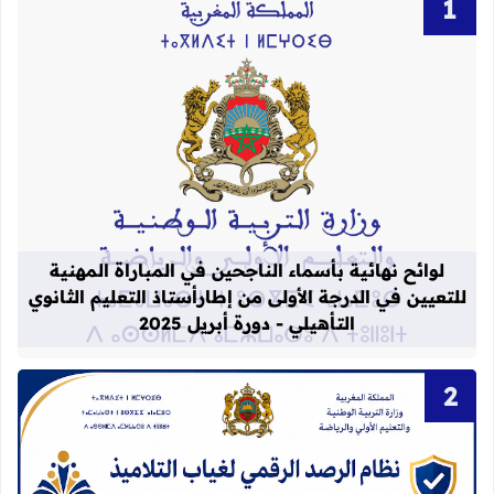
قراءة المزيد عن لوائح نهائية بأسماء الن
لوائح نهائية بأسماء الناجحين في المباراة المهنية
للتعيين في الدرجة الأولى من إطارأستاذ التعليم الثانوي
التأهيلي - دورة أبريل 2025