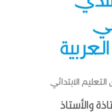
مرشدي في اللغة العربية للسنة الثانية ابتدائي- دليل الأستاذة والأستاذ - 018