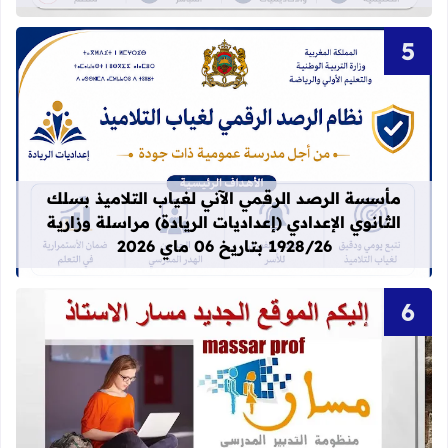
قراءة المزيد عن مأسسة الرصد الرقمي الآني لغيا
مأسسة الرصد الرقمي الآني لغياب التلاميذ بسلك
الثانوي الإعدادي (إعداديات الريادة) مراسلة وزارية
1928/26 بتاريخ 06 ماي 2026
قراءة المزيد عن idprovider men gov ma massar men gov ma العنوان الجديد لموقع مسار