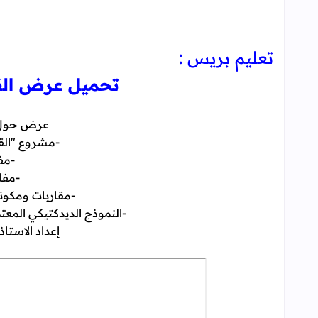
تعليم بريس :
تحميل عرض القر
عرض حول ا
-مشروع "القر
-مف
-مفا
-مقاربات ومكونات
-النموذج الديدكتيكي الم
إعداد الاستا