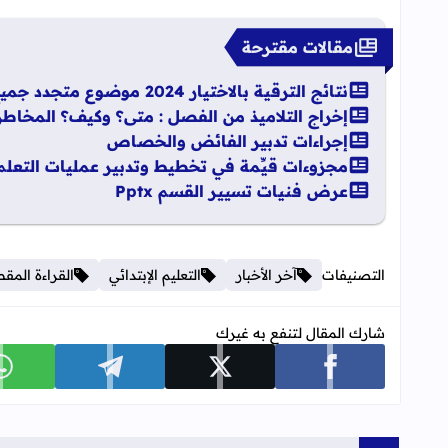
مقالات مقترحة
نتائج الترقية بالاختيار 2024 موضوع متجدد جميع الهيئات
إخراج التلاميذ من الفصل : متى؟ وكيف؟ المخاطر
إجراءات تدبير الفائض والخصاص
مجزوءات قيِّمة في تخطيط وتدبير عمليات التعلم
عرض فنيات تسيير القسم Pptx
التصنيفات
آخر الأخبار
التعليم الإبتدائي
القراءة المق
شارك المقال لتنفع به غيرك
شارك على facebook
شارك على x
شارك على telegram
ش