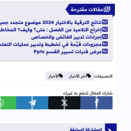
مقالات مقترحة
نتائج الترقية بالاختيار 2024 موضوع متجدد جميع الهيئات
إخراج التلاميذ من الفصل : متى؟ وكيف؟ المخاطر
إجراءات تدبير الفائض والخصاص
مجزوءات قيِّمة في تخطيط وتدبير عمليات التعلم
عرض فنيات تسيير القسم Pptx
التصنيفات
آخر الأخبار
الأخبار
شارك المقال لتنفع به غيرك
شارك على facebook
شارك على x
شارك على telegram
ش
المشاركة السابقة