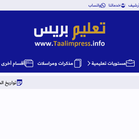
أرشيف
خدماتنا
واتساب
تعليم بريس TaalimPress
مستويات تعليمية
مذكرات ومراسلات
أقسام أخرى
تواريخ الدخول المدرسي برسم الم