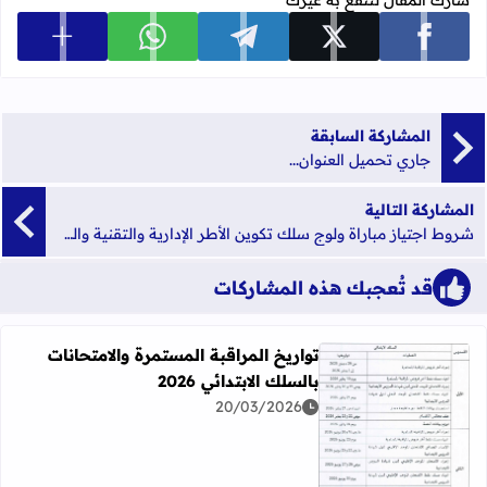
شارك المقال لتنفع به غيرك
عرض المزي
شارك على facebook
شارك على x
شارك على telegram
شارك على whatsapp
المشاركة السابقة
جاري تحميل العنوان...
المشاركة التالية
شروط اجتياز مباراة ولوج سلك تكوين الأطر الإدارية والتقنية والمتخصصين في الدعم التربوي والاجتماعي بوزارة التربية الوطنية
قد تُعجبك هذه المشاركات
تواريخ المراقبة المستمرة والامتحانات
بالسلك الابتدائي 2026
20/03/2026
اقرأ المزيد عن تواريخ المراقبة المستمرة والامتحانات بالسلك الابت