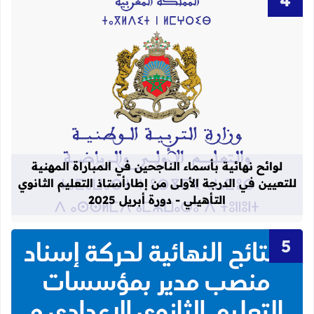
قراءة المزيد عن لوائح نهائية بأسماء الن
لوائح نهائية بأسماء الناجحين في المباراة المهنية
للتعيين في الدرجة الأولى من إطارأستاذ التعليم الثانوي
التأهيلي - دورة أبريل 2025