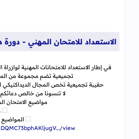
الاستعداد
للامتحان المهني - دورة دجنب
في إطار الاستعداد للامتحانات المهنية لوازراة 
تجميعية تضم مجموعة من الملف
حقيبة تجميعية تخص المجال الديداكتيكي ل
لا تنسونا من خالص دعائكم 
مواضيع الامتحان ا
دو
المواضيع 
sDQMC73bphAKljugV.../view...