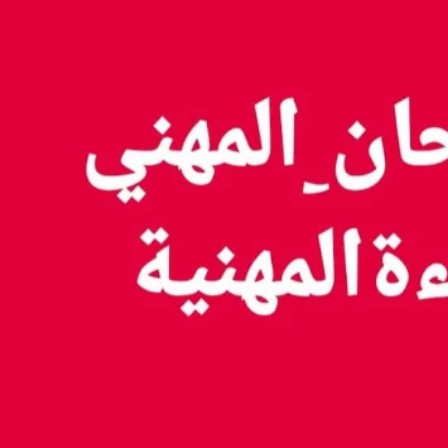
الاستعداد للامتحان المهني - دورة دجنبر 2025