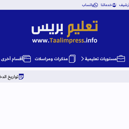
أرشيف
خدماتنا
واتساب
تعليم بريس TaalimPress
مستويات تعليمية
مذكرات ومراسلات
أقسام أخرى
تواريخ الدخول المدرسي برسم الموسم