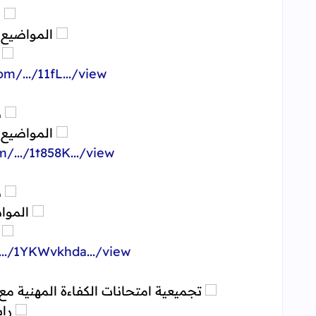
دو
المواضيع 
ل
/.../11fL.../view...
دو
المواضيع 
.../1t858K.../view...
دو
الموا
ل
./1YKWvkhda.../view...
تجميعية امتحانات الكفاءة المهنية مع عناصر الإجا
راب