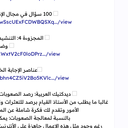
100 سؤال في مجال الإصلاح التربوي والسياسة العمومية
xwSscUExFCDWBQSXq.../view...
المجزوءة 4: التنشيط والتواصل والحياة المدرسية
وضعي
WxtV2cF0loDPrz.../view...
عناصر الإجابة ال
bhn4CZ5iV2Bo5KVlc.../view...
ديدكتيك العربية: رصد الصعوبات 
غالبا ما يطلب من الأستاذ القيام برصد للتعثرات 
الأمور وتقدم لك فكرة شاملة عن ال
بالنسبة لمعالجة الصعوبات: يمكن
رغم وجود مثل هذه الاعمال جاهزة على الأنترن