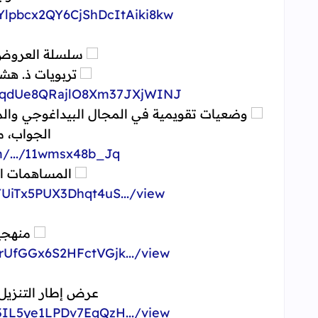
Ylpbcx2QY6CjShDcItAiki8kw...
سلسلة العروض و
تربويات ذ. هشا
41qdUe8QRajlO8Xm37JXjWINJ...
وضعيات تقويمية في المجال البيداغوجي والمم
الجواب، م
/.../11wmsx48b_Jq...
المساهمات ال
UiTx5PUX3Dhqt4uS.../view...
منهجية
rUfGGx6S2HFctVGjk.../view...
عرض إطار التنزيل 
3IL5ye1LPDv7EqQzH.../view...