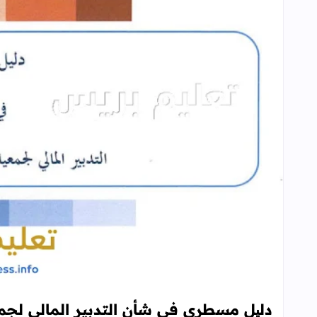
دلیل مسطري في شأن التدبير المالى لجمعيا