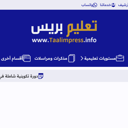
أرشيف
خدماتنا
واتساب
تعليم بريس TaalimPress
مستويات تعليمية
مذكرات ومراسلات
أقسام أخرى
دورة تكوينية شاملة في علوم التربية دراسة 