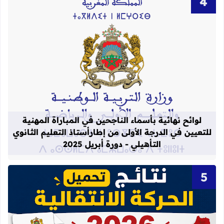
قراءة المزيد عن لوائح نهائية بأسماء الن
لوائح نهائية بأسماء الناجحين في المباراة المهنية
للتعيين في الدرجة الأولى من إطارأستاذ التعليم الثانوي
التأهيلي - دورة أبريل 2025