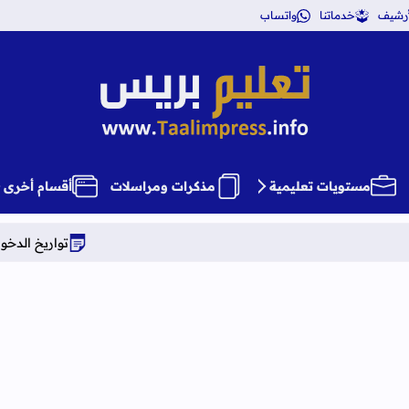
أرشيف
خدماتنا
واتساب
تعليم بريس TaalimPress
مستويات تعليمية
مذكرات ومراسلات
أقسام أخرى
تواريخ الدخول المدرسي برسم الموس