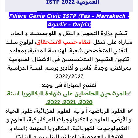
العمومية ISTP 2022
Filière Génie Civil: ISTP (Fès - Marrakech -
Agadir - Oujda)
تنظم وزارة التجهيز و النقل و اللوجستيك و الماء،
مباراة على شكل
انتقاء حسب الاستحقاق
، لولوج سلك
التقني المتخصص شعبة الهندسة المدنية، بمعاهد
تكوين التقنيين المتخصصين في الأشغال العمومية
بمراكش، وجدة، فاس و أكادير برسم السنة الدراسية
2022/2023.
تفتتح المباراة في وجه:
✅
المرشحين الحاصلين على شهادة البكالوريا لسنة
2020، 2021، 2022.
✔️
العلوم الرياضية أ و ب، العلوم الفزيائية، علوم الحياة
و الأرض، العلوم و التكنولوجيات الميكانيكية، العلوم و
التكنولوجيات الكهربائية، البكالوريا المهنية (البناء و
الاشغال العمومية، "اوراش البناء، رسم البناء").