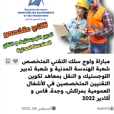
مباراة ولوج سلك التقني المتخصص شعبة
مباراة ولوج سلك التقني المتخصص
زر الإعج
أضف إ
شعبة الهندسة المدنية و شعبة تدبير
اللوجستيك و النقل بمعاهد تكوين
التقنيين المتخصصين في الأشغال
العمومية بمراكش، وجدة، فاس و
أكادير 2022
Admin1
أغسطس 08, 2022