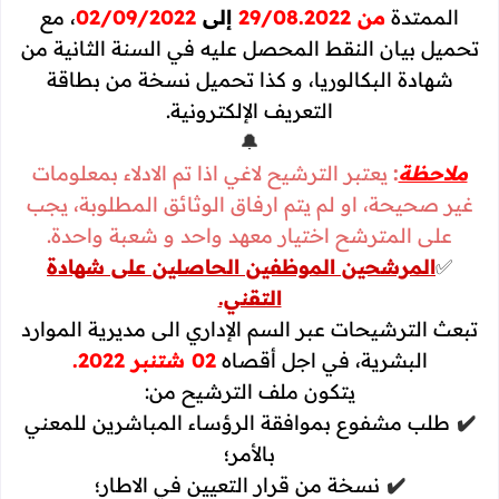
الممتدة
من 29/08.2022
إلى
02/09/2022
، مع
تحميل بيان النقط المحصل عليه في السنة الثانية من
شهادة البكالوريا، و كذا تحميل نسخة من بطاقة
التعريف الإلكترونية.
🔔
ملاحظة
:
يعتبر الترشيح لاغي اذا تم الادلاء بمعلومات
غير صحيحة، او لم يتم ارفاق الوثائق المطلوبة، يجب
على المترشح اختيار معهد واحد و شعبة واحدة.
✅
المرشحين الموظفين الحاصلين على شهادة
التقني.
تبعث الترشيحات عبر السم الإداري الى مديرية الموارد
البشرية، في اجل أقصاه
02 شتنبر 2022.
يتكون ملف الترشيح من:
✔️
طلب مشفوع بموافقة الرؤساء المباشرين للمعني
بالأمر؛
✔️
نسخة من قرار التعيين في الاطار؛