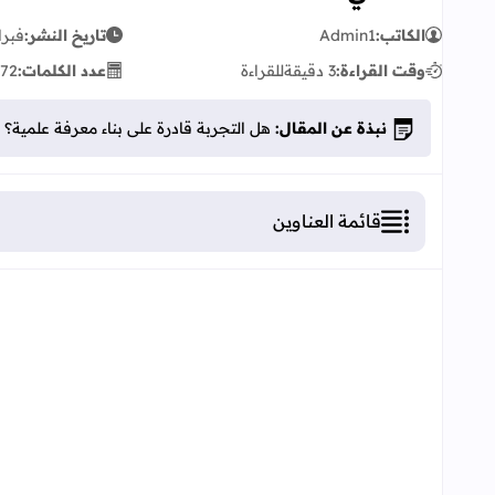
الكاتب:
Admin1
تاريخ النشر:
فبراير 10
وقت القراءة:
3 دقيقة
للقراءة
عدد الكلمات:
72
نبذة عن المقال:
هل التجربة قادرة على بناء معرفة علمية
قائمة العناوين
هل التجربة قادرة على بناء معرفة علمية؟
أولا: منهجية تحليل سؤال فلسفي
ثانيا: تحليل سؤال إشكالي: هل التجربة قادرة ع