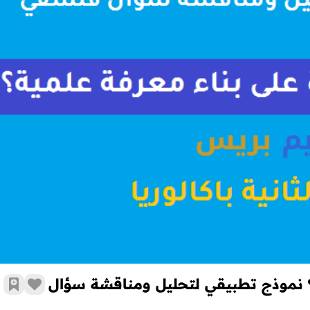
هل التجربة قادرة على بناء معرفة علمية؟ نموذج تطبيقي لتحليل ومن
ة؟ نموذج تطبيقي لتحليل ومناقشة سؤال
زر الإع
أضف 