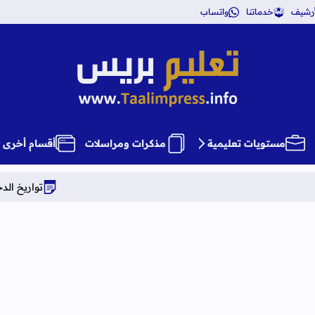
أرشيف
خدماتنا
واتساب
تعليم بريس TaalimPress
مستويات تعليمية
مذكرات ومراسلات
أقسام أخرى
تواريخ الدخول المدرسي برسم الم