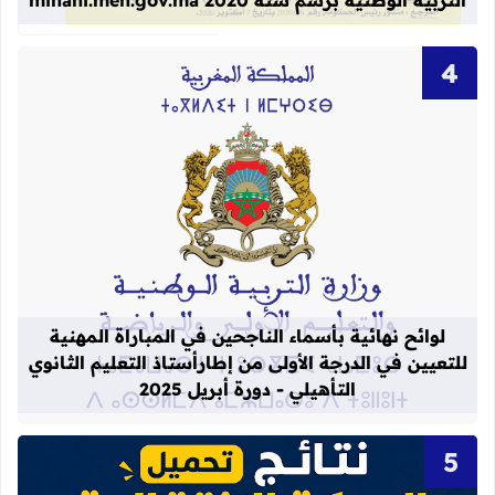
التربية الوطنية برسم سنة 2020 mihani.men.gov.ma
قراءة المزيد عن لوائح نهائية بأسماء الن
لوائح نهائية بأسماء الناجحين في المباراة المهنية
للتعيين في الدرجة الأولى من إطارأستاذ التعليم الثانوي
التأهيلي - دورة أبريل 2025