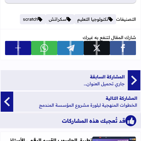
التصنيفات
تكنولوجيا التعليم
سكراتش
scratch
شارك المقال لتنفع به غيرك
عرض المزي
شارك على facebook
شارك على x
شارك على telegram
شارك على whatsapp
المشاركة السابقة
جاري تحميل العنوان...
المشاركة التالية
الخطوات المنهجية لبلورة مشروع المؤسسة المندمج
قد تُعجبك هذه المشاركات
تطبيق الحاسوب للقسم الرقمي للأستاذ