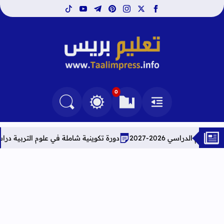
tiktok
youtube
telegram
pinterest
instagram
facebook
x
تعليم بريس TaalimPress
0
القائمة
العلامات المرجعية
البحث في المدونة
التغيير بين الوضع النهاري والداكن
2027
دورة تكوينية شاملة في علوم التربية دراسة معمقة للو