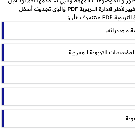
 و الموضوعات المهمة وَالَّتِي سنقدمها لكم أولا قبل
ان نُقَدِّم لكم رابط تحميل ملخص مجزوءة قيادة التغيير لأطر الادارة التربوية PDF وَالَّذِي تجدونه أسفل
تتعرف عَلَى:
ة و مبرراته.
ي المؤسسات التربوية المغربية.
وية.