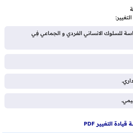
ة
لتغيير:
ة للسلوك الانساني الفردي و الجماعي فِي
اري.
ظيمي.
يادة التغيير PDF