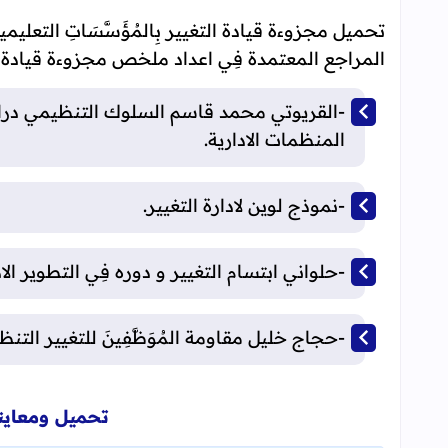
تحميل مجزوءة قيادة التغيير بِالمُؤَسَّسَاتِ التعليمي
المراجع المعتمدة فِي اعداد ملخص مجزوءة قيادة ا
-القريوتي محمد قاسم السلوك التنظيمي دراس
المنظمات الادارية.
-نموذج لوين لادارة التغيير.
-حلواني ابتسام التغيير و دوره فِي التطوير الاد
-حجاج خليل مقاومة المُوَظَّفِينَ للتغيير التن
تحميل ومعاينة ق