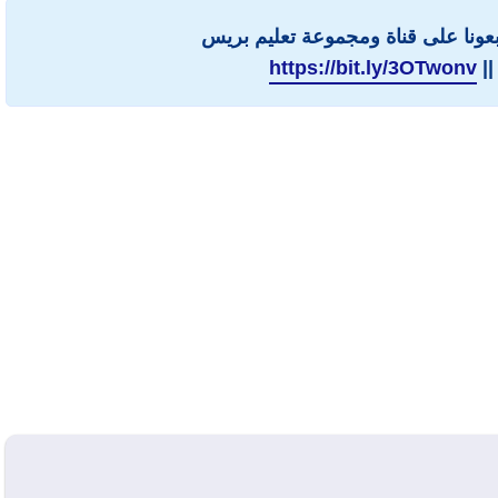
ابعونا على قناة ومجموعة تعليم بريس
||
https://bit.ly/3OTwonv