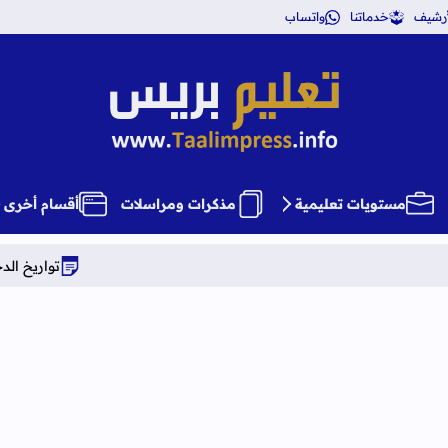
أرشيف
خدماتنا
واتساب
تعليم بريس TaalimPress
مستويات تعليمية
مذكرات ومراسلات
أقسام أخرى
تواريخ الدخول المدرسي برسم الم