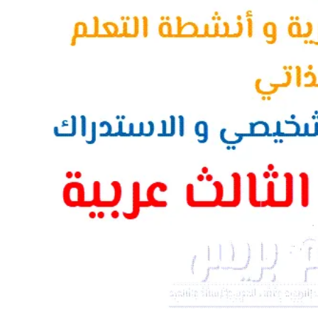
الأنشطة الحضورية و أنشطة التعلم الذاتي خلال التقويم التشخيصي و ا