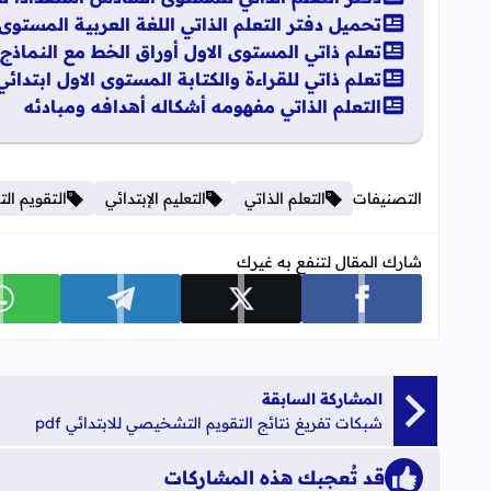
تحميل دفتر التعلم الذاتي اللغة العربية المستوى
تعلم ذاتي المستوى الاول أوراق الخط مع النماذج جاهز
تعلم ذاتي للقراءة والكتابة المستوى الاول ابتدائي DF
التعلم الذاتي مفهومه أشكاله أهدافه ومبادئه
التصنيفات
التعلم الذاتي
التعليم الإبتدائي
التقويم ا
شارك المقال لتنفع به غيرك
شارك على facebook
شارك على x
شارك على telegram
ش
المشاركة السابقة
شبكات تفريغ نتائج التقويم التشخيصي للابتدائي pdf
قد تُعجبك هذه المشاركات