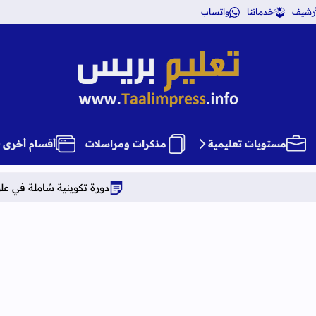
أرشيف
خدماتنا
واتساب
تعليم بريس TaalimPress
مستويات تعليمية
مذكرات ومراسلات
أقسام أخرى
دورة تكوينية شاملة في علوم التربية دراسة 