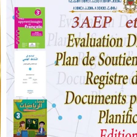
وثائق أساتذة الفرنسية الثالت والرابع المواد :اللغة الفرنسية - الرياضيات - ال