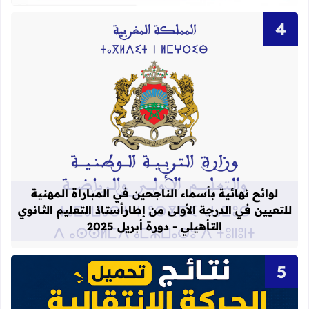
قراءة المزيد عن لوائح نهائية بأسماء الن
لوائح نهائية بأسماء الناجحين في المباراة المهنية
للتعيين في الدرجة الأولى من إطارأستاذ التعليم الثانوي
التأهيلي - دورة أبريل 2025