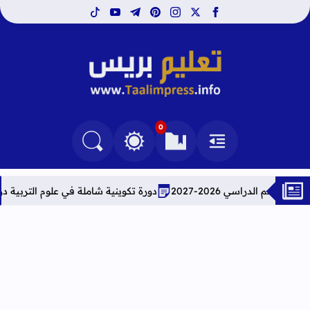
tiktok
youtube
telegram
pinterest
instagram
facebook
x
تعليم بريس TaalimPress
0
القائمة
العلامات المرجعية
البحث في المدونة
التغيير بين الوضع النهاري والداكن
2-2027
دورة تكوينية شاملة في علوم التربية دراسة معمقة ل