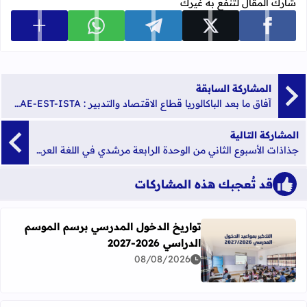
شارك المقال لتنفع به غيرك
عرض المزي
شارك على facebook
شارك على x
شارك على telegram
شارك على whatsapp
المشاركة السابقة
آفاق ما بعد الباكالوريا قطاع الاقتصاد والتدبير : ENCG-ISCAE-EST-ISTA
المشاركة التالية
جذاذات الأسبوع الثاني من الوحدة الرابعة مرشدي في اللغة العربية للمستوى الرابع ابتدائي
قد تُعجبك هذه المشاركات
تواريخ الدخول المدرسي برسم الموسم
الدراسي 2026-2027
اقرأ المزيد عن تواريخ الدخول المدرسي برسم الموسم الدراسي 2026-27
08/08/2026