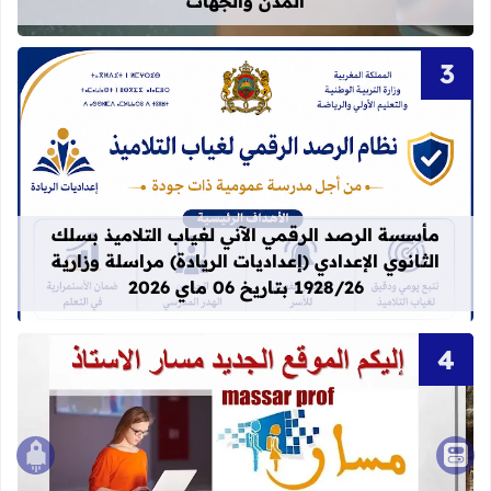
المدن والجهات
قراءة المزيد عن مأسسة الرصد الرقمي الآني لغيا
مأسسة الرصد الرقمي الآني لغياب التلاميذ بسلك
الثانوي الإعدادي (إعداديات الريادة) مراسلة وزارية
1928/26 بتاريخ 06 ماي 2026
الصع
قراءة المزيد عن idprovider men gov ma massar men gov ma العنوان الجديد لموقع مسار