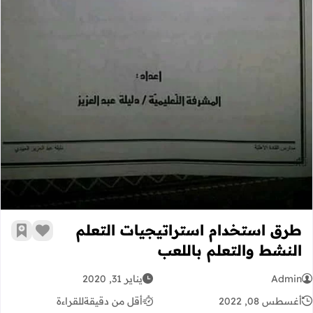
طرق استخدام استراتيجيات التعلم
زر الإعج
أضف إ
النشط والتعلم باللعب
Admin
يناير 31, 2020
أغسطس 08, 2022
أقل من دقيقة
للقراءة