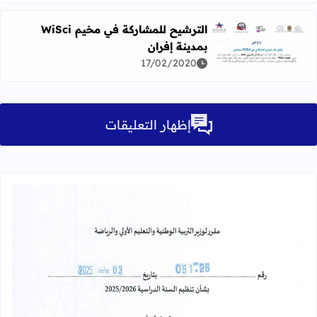
الترشيح للمشاركة في مخيم WiSci
بمدينة إفران
اقرأ المزيد عن الترشيح للمشاركة في مخيم WiSci بمدينة إفران
17/02/2020
إظهار التعليقات
قراءة المزيد عن مقرر تنظيم السنة الدراسية 25