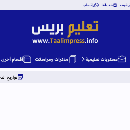
أرشيف
خدماتنا
واتساب
تعليم بريس TaalimPress
مستويات تعليمية
مذكرات ومراسلات
أقسام أخرى
تواريخ الدخول المدرسي برسم الموسم ا