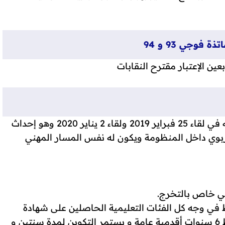
وجي 93 و 94
عين الإعتبار مقترح النقابات
أكدت الوزارة نفس تصورها لحل الملف الذي قدمته في لقاء 25 فبراير 2019 ولقاء 2 يناير 2020 وهو إحداث
ربوي داخل المنظومة ويكون له نفس المسار المهني
ني خاص بالتخرج.
ط في وجه كل الفئات التعليمية الحاصلين على شهادة
الاجازة بما في ذلك الأساتذة أطر الاكاديميات بشرط 6 سنوات أقدمية عامة و يستمر التكوين لمدة سنتين و