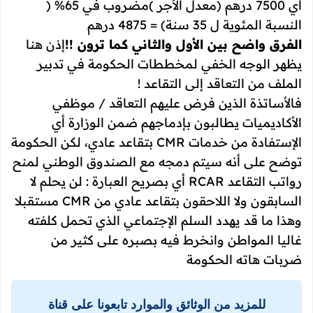
اي 7500 درهم (معدل الأجر )مضروب في 65% (
النسبة المئوية ل 35 سنة) = 4875 درهم
الفرق واضح بين الأول والثاني كما ترون !!
إذن هنا
يظهر الوجه الخفي لمخططات الحكومة في تدبير
الملف من التعاقد إلى التقاعد !
فالأساتذة الذين فرض عليهم التعاقد / موظفي
الأكاديميات يطالبون بإدماجهم ضمن الوزارة أي
الإستفادة من خدمات CMR بتقاعد عادي، لكن الحكومة
توضح على أنه سيتم دمجه مع الصندوق الوطني لمنح
رواتب التقاعد RCAR أي بصريح العبارة : لن يحلم لا
السابقون ولا اللاحقون بتقاعد عادي من CMR مستقبلا
وهذا ما قد يهدد السلم الإجتماعي الذي تحمل كلفته
غاليا المواطن وانخرط فيه بصبره على كثير من
ضربات هاته الحكومة
للمزيد من الوثائق والموارد تابعونا على قناة