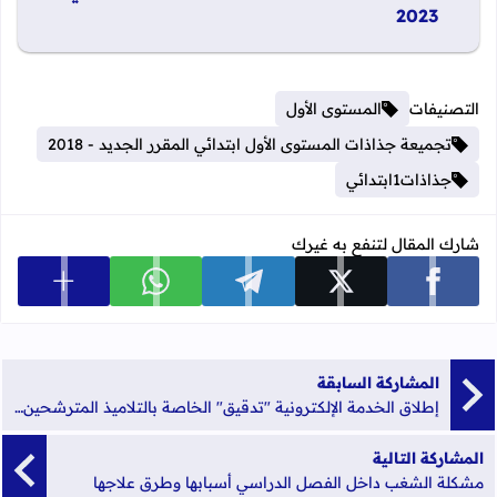
2023
التصنيفات
المستوى الأول
تجميعة جذاذات المستوى الأول ابتدائي المقرر الجديد - 2018
جذاذات1ابتدائي
شارك المقال لتنفع به غيرك
عرض المزي
شارك على facebook
شارك على x
شارك على telegram
شارك على whatsapp
المشاركة السابقة
إطلاق الخدمة الإلكترونية "تدقيق" الخاصة بالتلاميذ المترشحين لاجتياز امتحانات البكالوريا دورة يونيو 2019
المشاركة التالية
مشكلة الشغب داخل الفصل الدراسي أسبابها وطرق علاجها