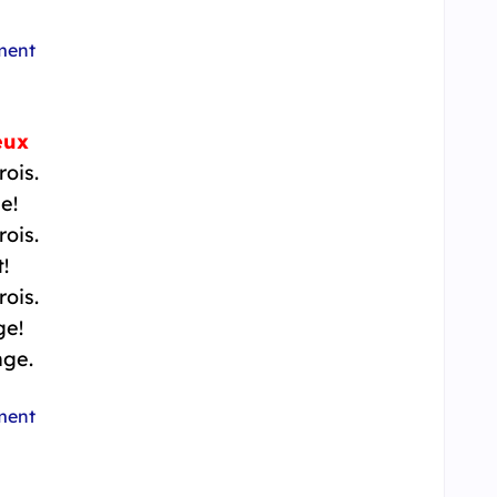
ment
eux
rois.
e!
rois.
!
rois.
ge!
nge.
ment