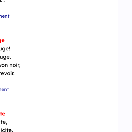
ment
ge
uge!
ouge.
yon noir,
evoir.
ment
ête
ête,
icite.