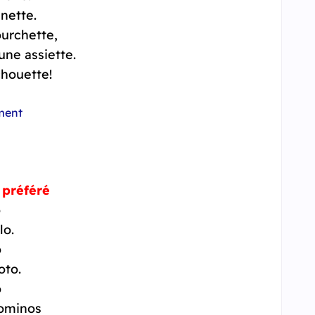
inette.
ourchette,
une assiette.
!Oh ! que c'est chouette
ment
 préféré
o
lo.
o
oto.
o
dominos