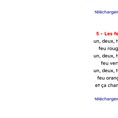
télécharge
5 - Les f
un, deux, t
feu roug
un, deux, t
feu vert
un, deux, t
feu oran
et ça cha
télécharge