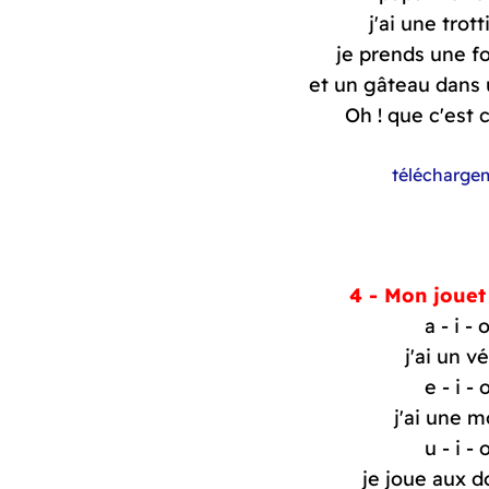
j'ai une trott
je prends une f
et un gâteau dans 
télécharge
4 - Mon jouet
a - i - 
j'ai un vé
e - i - 
j'ai une m
u - i - 
je joue aux 