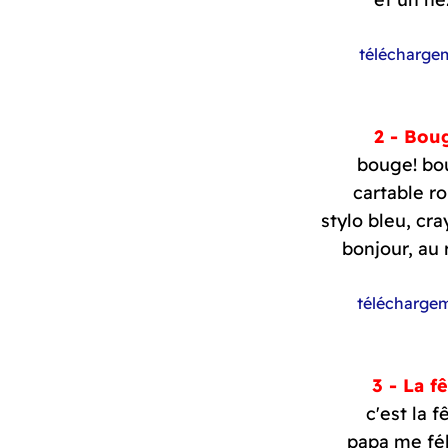
télécharge
2 - Bou
bouge! bo
cartable r
stylo bleu, cra
bonjour, au r
télécharge
3 - La f
c'est la f
papa me fél