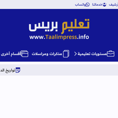
أرشيف
خدماتنا
واتساب
تعليم بريس TaalimPress
مستويات تعليمية
مذكرات ومراسلات
أقسام أخرى
تواريخ الدخول المدرسي برسم المو