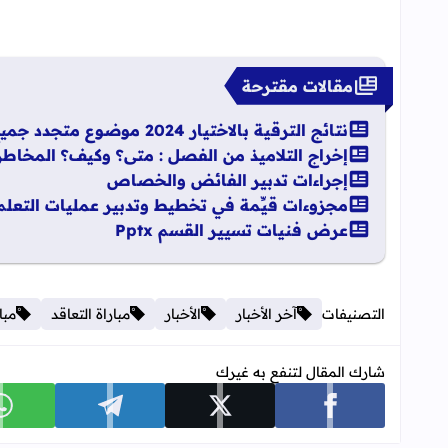
مقالات مقترحة
نتائج الترقية بالاختيار 2024 موضوع متجدد جميع الهيئات
إخراج التلاميذ من الفصل : متى؟ وكيف؟ المخاطر
إجراءات تدبير الفائض والخصاص
مجزوءات قيِّمة في تخطيط وتدبير عمليات التعلم
عرض فنيات تسيير القسم Pptx
التصنيفات
آخر الأخبار
الأخبار
مباراة التعاقد
مبا
شارك المقال لتنفع به غيرك
شارك على facebook
شارك على x
شارك على telegram
ش