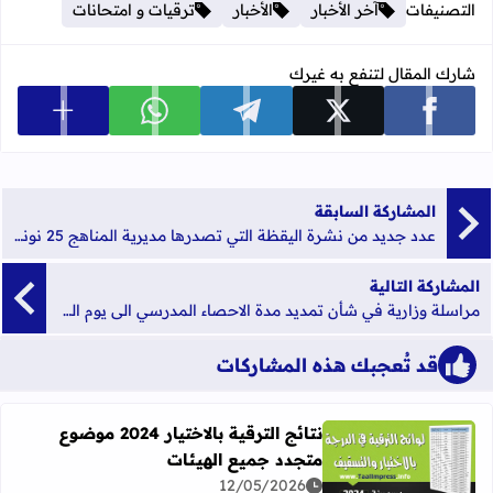
التصنيفات
آخر الأخبار
الأخبار
ترقيات و امتحانات
شارك المقال لتنفع به غيرك
عرض المزي
شارك على facebook
شارك على x
شارك على telegram
شارك على whatsapp
المشاركة السابقة
عدد جديد من نشرة اليقظة التي تصدرها مديرية المناهج 25 نونبر2017
المشاركة التالية
مراسلة وزارية في شأن تمديد مدة الاحصاء المدرسي الى يوم الجمعة 24 نونبر 2017
قد تُعجبك هذه المشاركات
نتائج الترقية بالاختيار 2024 موضوع
متجدد جميع الهيئات
اقرأ المزيد عن نتائج الترقية بالاختيار 2024 موضوع متجدد جميع الهيئات
12/05/2026