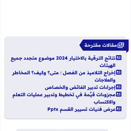
مقالات مقترحة
نتائج الترقية بالاختيار 2024 موضوع متجدد جميع
الهيئات
إخراج التلاميذ من الفصل : متى؟ وكيف؟ المخاطر
والعلاجات
إجراءات تدبير الفائض والخصاص
مجزوءات قيِّمة في تخطيط وتدبير عمليات التعلم
والاكتساب
عرض فنيات تسيير القسم Pptx