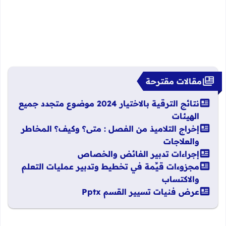
مقالات مقترحة
نتائج الترقية بالاختيار 2024 موضوع متجدد جميع
الهيئات
إخراج التلاميذ من الفصل : متى؟ وكيف؟ المخاطر
والعلاجات
إجراءات تدبير الفائض والخصاص
مجزوءات قيِّمة في تخطيط وتدبير عمليات التعلم
والاكتساب
عرض فنيات تسيير القسم Pptx