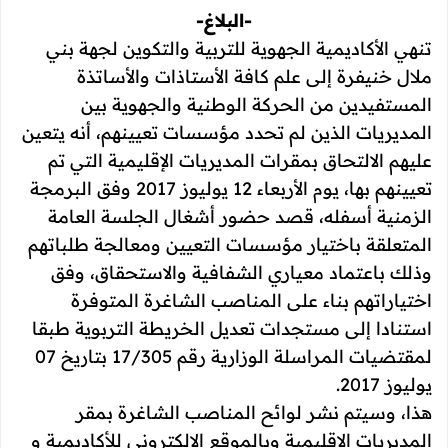
-البلاغ-
تنهي الأكاديمية الجهوية للتربية والتكوين لجهة بني
ملال خنيفرة إلى علم كافة الأستاذات والأساتذة
المستفيدين من الحركة الوطنية والجهوية بين
المديريات الذين لم تحدد مؤسسات تعيينهم، أنه يتعين
عليهم الالتحاق بمقرات المديريات الإقليمية التي تم
تعيينهم بها، يوم الأربعاء 12 يوليوز 2017 وفق البرمجة
الزمنية أسفله، قصد حضور أشغال الجلسة العامة
المتعلقة باختيار مؤسسات التعيين ومعالجة طلباتهم
وذلك باعتماد معياري الشفافية والاستحقاق، وفق
اختياراتهم بناء على المناصب الشاغرة المتوفرة
استنادا إلى مستجدات تعديل الخريطة التربوية طبقا
لمقتضيات المراسلة الوزارية رقم 17/305 بتاريخ 07
يوليوز 2017.
هذا، وسيتم نشر لوائح المناصب الشاغرة بمقر
المديريات الإقليمية وبالموقع الإلكتروني للأكاديمية و