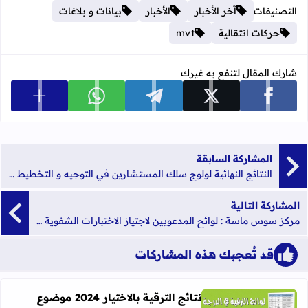
التصنيفات
آخر الأخبار
الأخبار
بيانات و بلاغات
حركات انتقالية
mvt
شارك المقال لتنفع به غيرك
عرض المزي
شارك على facebook
شارك على x
شارك على telegram
شارك على whatsapp
المشاركة السابقة
النتائج النهائية لولوج سلك المستشارين في التوجيه و التخطيط التربوي 2017
المشاركة التالية
مركز سوس ماسة : لوائح المدعويين لاجتياز الاختبارات الشفوية لمباراة الدخول إلى مسلك تكوين أطر الإدارة التربوية دورة 2017
قد تُعجبك هذه المشاركات
نتائج الترقية بالاختيار 2024 موضوع