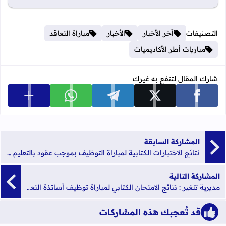
التصنيفات
آخر الأخبار
الأخبار
مباراة التعاقد
مباريات أطر الأكاديميات
شارك المقال لتنفع به غيرك
عرض المزي
شارك على facebook
شارك على x
شارك على telegram
شارك على whatsapp
المشاركة السابقة
نتائج الاختبارات الكتابية لمباراة التوظيف بموجب عقود بالتعليم الإبتدائي بمديرية أزيلال
المشاركة التالية
مديرية تنغير : نتائج الامتحان الكتابي لمباراة توظيف أساتذة التعليم الابتدائي بموجب عقود دورة يونيو 2017
قد تُعجبك هذه المشاركات