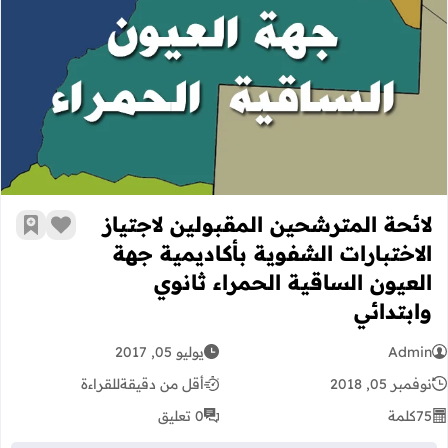
لائحة المترشحين المقبولين لاجتياز الا
لائحة المترشحين المقبولين لاجتياز
زر الإعج
أضف إ
الاختبارات الشفوية بأكاديمية جهة
العيون الساقية الحمراء ثانوي
وابتدائي
Admin
يوليو 05, 2017
نوفمبر 05, 2018
أقل من دقيقة
للقراءة
75
كلمة
0 تعليق