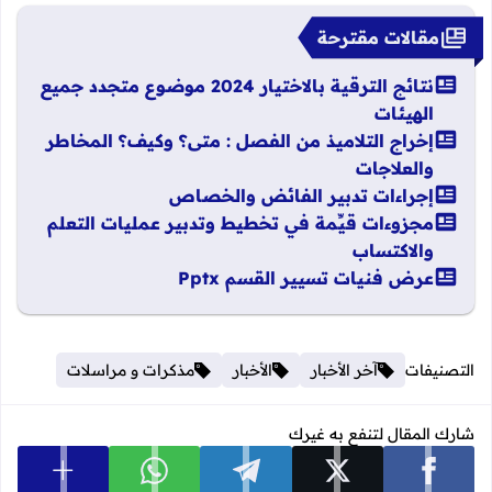
مقالات مقترحة
نتائج الترقية بالاختيار 2024 موضوع متجدد جميع
الهيئات
إخراج التلاميذ من الفصل : متى؟ وكيف؟ المخاطر
والعلاجات
إجراءات تدبير الفائض والخصاص
مجزوءات قيِّمة في تخطيط وتدبير عمليات التعلم
والاكتساب
عرض فنيات تسيير القسم Pptx
التصنيفات
آخر الأخبار
الأخبار
مذكرات و مراسلات
شارك المقال لتنفع به غيرك
عرض المزي
شارك على facebook
شارك على x
شارك على telegram
شارك على whatsapp