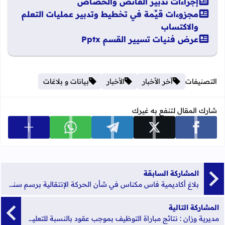
إجراءات تدبير الفائض والخصاص
مجزوءات قيِّمة في تخطيط وتدبير عمليات التعلم
والاكتساب
عرض فنيات تسيير القسم Pptx
التصنيفات
آخر الأخبار
الأخبار
بيانات و بلاغات
شارك المقال لتنفع به غيرك
عرض المزي
شارك على facebook
شارك على x
شارك على telegram
شارك على whatsapp
المشاركة السابقة
بلاغ أكاديمية فاس مكناس في شأن الحركة الإنتقالية برسم سنة 2016 / 2017
المشاركة التالية
مديرية وزان : نتائج مباراة التوظيف بموجب عقود بالنسبة للتعليم الابتدائي دورة يونيو 2017