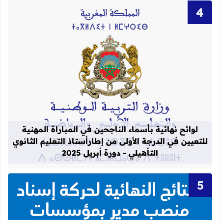
قراءة المزيد عن لوائح نهائية بأسماء الن
لوائح نهائية بأسماء الناجحين في المباراة المهنية
للتعيين في الدرجة الأولى من إطارأستاذ التعليم الثانوي
التأهيلي - دورة أبريل 2025