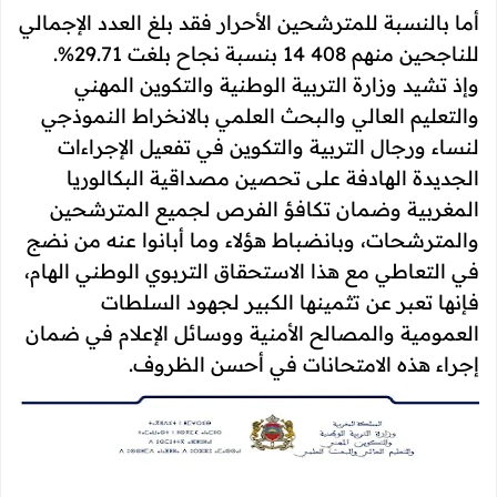
أما بالنسبة للمترشحين الأحرار فقد بلغ العدد الإجمالي
للناجحين منهم 408 14 بنسبة نجاح بلغت 29.71%.
وإذ تشيد وزارة التربية الوطنية والتكوين المهني
والتعليم العالي والبحث العلمي بالانخراط النموذجي
لنساء ورجال التربية والتكوين في تفعيل الإجراءات
الجديدة الهادفة على تحصين مصداقية البكالوريا
المغربية وضمان تكافؤ الفرص لجميع المترشحين
والمترشحات، وبانضباط هؤلاء وما أبانوا عنه من نضج
في التعاطي مع هذا الاستحقاق التربوي الوطني الهام،
فإنها تعبر عن تثمينها الكبير لجهود السلطات
العمومية والمصالح الأمنية ووسائل الإعلام في ضمان
إجراء هذه الامتحانات في أحسن الظروف.