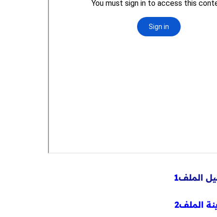
ل الملف
1
نة الملف2