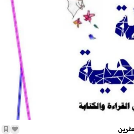
الدعم التربوي : خطة علاجية للتلاميذ المتعثرين
عثرين
زر الإع
أضف 