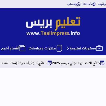
أرشيف
خدماتنا
واتساب
تعليم بريس TaalimPress
مستويات تعليمية
مذكرات ومراسلات
أقسام أخرى
ني برسم 2025
النتائج النهائية لحركة إسناد منصب مدير بمؤسسات التعليم 