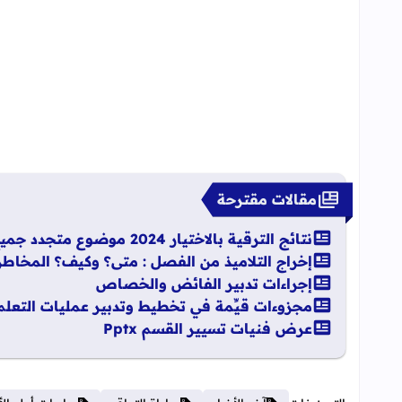
مقالات مقترحة
نتائج الترقية بالاختيار 2024 موضوع متجدد جميع الهيئات
إخراج التلاميذ من الفصل : متى؟ وكيف؟ المخاطر
إجراءات تدبير الفائض والخصاص
مجزوءات قيِّمة في تخطيط وتدبير عمليات التعلم
عرض فنيات تسيير القسم Pptx