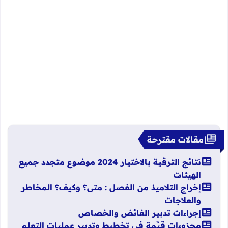
مقالات مقترحة
نتائج الترقية بالاختيار 2024 موضوع متجدد جميع
الهيئات
إخراج التلاميذ من الفصل : متى؟ وكيف؟ المخاطر
والعلاجات
إجراءات تدبير الفائض والخصاص
مجزوءات قيِّمة في تخطيط وتدبير عمليات التعلم