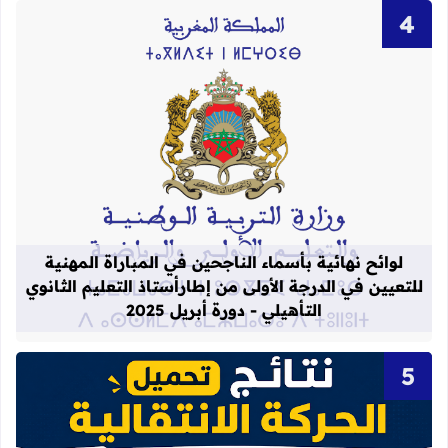
قراءة المزيد عن لوائح نهائية بأسماء الن
لوائح نهائية بأسماء الناجحين في المباراة المهنية
للتعيين في الدرجة الأولى من إطارأستاذ التعليم الثانوي
التأهيلي - دورة أبريل 2025