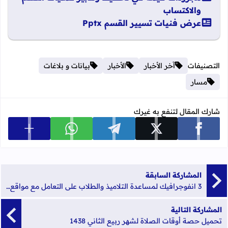
والاكتساب
عرض فنيات تسيير القسم Pptx
التصنيفات
آخر الأخبار
الأخبار
بيانات و بلاغات
مسار
شارك المقال لتنفع به غيرك
عرض المزي
شارك على facebook
شارك على x
شارك على telegram
شارك على whatsapp
المشاركة السابقة
3 انفوجرافيك لمساعدة التلاميذ والطلاب على التعامل مع مواقع التواصل الإجتماعي
المشاركة التالية
تحميل حصة أوقات الصلاة لشهر ربيع الثاني 1438‎