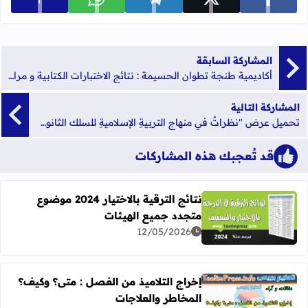
عرض المزي
شارك على facebook
شارك على x
شارك على telegram
شارك على whatsapp
المشاركة السابقة
أكاديمية طنجة تطوان الحسيمة : نتائج الاختبارات الكتابية و مراكز ومواعيد إجراء الإختبارات الشفوية الخاصة بمباراة توظيف الاساتذة من الدرجة الثانية – دجنبر 2016
المشاركة التالية
تحميل عرض "نظراتٌ في منهاجِ التربيةِ الإسلاميةِ للسلك الثانوي من الوصفِ إلى التقويم"
قد تُعجبك هذه المشاركات
نتائج الترقية بالاختيار 2024 موضوع
متجدد جميع الهيئات
اقرأ المزيد عن نتائج الترقية بالاختيار 2024 موضوع متجدد جميع الهيئات
12/05/2026
إخراج التلاميذ من الفصل : متى؟ وكيف؟
المخاطر والعلاجات
اقرأ المزيد عن إخراج التلاميذ من الفصل : متى؟ وكيف؟ المخا