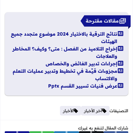
مقالات مقترحة
نتائج الترقية بالاختيار 2024 موضوع متجدد جميع
الهيئات
إخراج التلاميذ من الفصل : متى؟ وكيف؟ المخاطر
والعلاجات
إجراءات تدبير الفائض والخصاص
مجزوءات قيِّمة في تخطيط وتدبير عمليات التعلم
والاكتساب
عرض فنيات تسيير القسم Pptx
التصنيفات
آخر الأخبار
الأخبار
شارك المقال لتنفع به غيرك