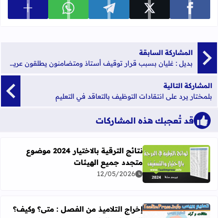
عرض المزي
شارك على facebook
شارك على x
شارك على telegram
شارك على whatsapp
المشاركة السابقة
بديل : غليان بسبب قرار توقيف أستاذ ومتضامنون يطلقون عريضة لجمع التوقيعات
المشاركة التالية
بلمختار يرد على انتقادات التوظيف بالتعاقد في التعليم
قد تُعجبك هذه المشاركات
نتائج الترقية بالاختيار 2024 موضوع
متجدد جميع الهيئات
اقرأ المزيد عن نتائج الترقية بالاختيار 2024 موضوع متجدد جميع الهيئات
12/05/2026
إخراج التلاميذ من الفصل : متى؟ وكيف؟