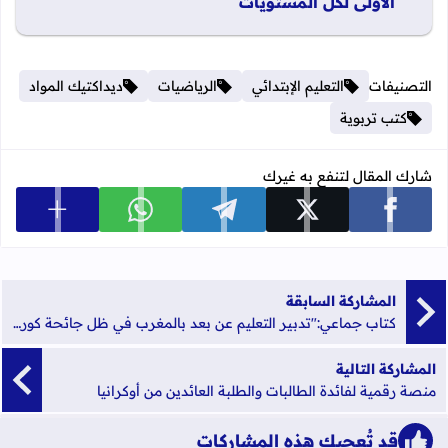
الأولى لكل المستويات
التصنيفات
التعليم الإبتدائي
الرياضيات
ديداكتيك المواد
كتب تربوية
شارك المقال لتنفع به غيرك
عرض المزي
شارك على facebook
شارك على x
شارك على telegram
شارك على whatsapp
المشاركة السابقة
كتاب جماعي:"تدبير التعليم عن بعد بالمغرب في ظل جائحة كورونا: قراءة في الحصيلة ومدارسة في التأثيرات المستقبلية"‎‎‎‎
المشاركة التالية
منصة رقمية لفائدة الطالبات والطلبة العائدين من أوكرانيا
قد تُعجبك هذه المشاركات