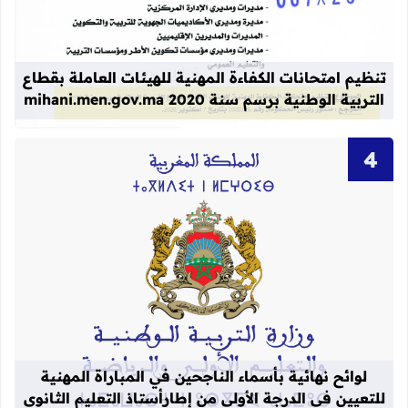
قراءة المزيد عن تنظيم امتحانات الكفاءة المهنية
تنظيم امتحانات الكفاءة المهنية للهيئات العاملة بقطاع
التربية الوطنية برسم سنة 2020 mihani.men.gov.ma
قراءة المزيد عن لوائح نهائية بأسماء الن
لوائح نهائية بأسماء الناجحين في المباراة المهنية
للتعيين في الدرجة الأولى من إطارأستاذ التعليم الثانوي