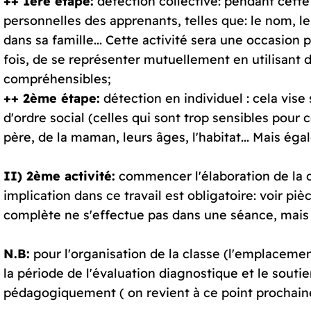
++ 1ère étape:
détection collective: pendant cett
personnelles des apprenants, telles que: le nom, le
dans sa famille... Cette activité sera une occasio
fois, de se représenter mutuellement en utilisant d
compréhensibles;
++ 2ème étape:
détection en individuel : cela vis
d'ordre social (celles qui sont trop sensibles pour 
père, de la maman, leurs âges, l'habitat... Mais ég
II) 2ème activité:
commencer l'élaboration de la c
implication dans ce travail est obligatoire: voir pi
complète ne s'effectue pas dans une séance, mais c
N.B:
pour l'organisation de la classe (l'emplacement
la période de l'évaluation diagnostique et le souti
pédagogiquement ( on revient à ce point prochai