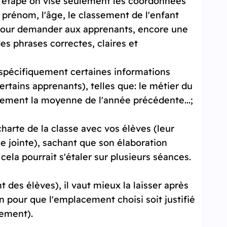
e étape on vise seulement les coordonnées
 prénom, l'âge, le classement de l'enfant
n pour demander aux apprenants, encore une
es phrases correctes, claires et
e spécifiquement certaines informations
certains apprenants), telles que: le métier du
alement la moyenne de l'année précédente...;
harte de la classe avec vos élèves (leur
èce jointe), sachant que son élaboration
ela pourrait s'étaler sur plusieurs séances.
 des élèves), il vaut mieux la laisser après
en pour que l'emplacement choisi soit justifié
nement).