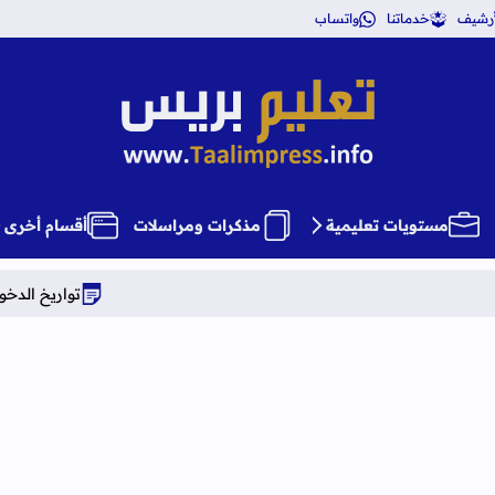
أرشيف
خدماتنا
واتساب
تعليم بريس TaalimPress
مستويات تعليمية
مذكرات ومراسلات
أقسام أخرى
تواريخ الدخول المدرسي برسم الموسم