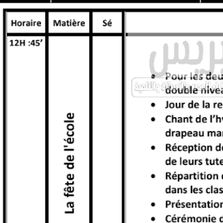
مذكرة يومية معبأة بالفرنسية لأسابيع فترة التقويم التشخيصي