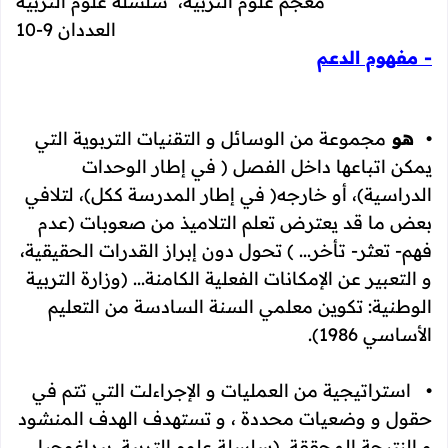
معجم علوم التربية، سلسلة علوم التربية
العددان 9-10
- مفهوم الدعم
• هو
مجموعة من الوسائل و التقنيات التربوية التي
يمكن اتباعها داخل الفصل ﴿ في إطار الوحدات
الدراسية﴾، أو خارجه﴿ في إطار المدرسة ككل﴾، لتلافي
بعض ما قد يعترض تعلم التلاميذ من صعوبات ﴿عدم
فهم- تعثر- تأخر... ﴾ تحول دون إبراز القدرات الحقيقية،
و التعبير عن الإمكانات الفعلية الكامنة...
﴿وزارة التربية
الوطنية: تكوين معلمي السنة السادسة من التعليم
الأساسي 1986﴾.
• استراتيجية من العمليات و الإجراءلت التي تتم في
حقول و وضعيات محددة ، و تستهدف الهدف المنشود
و النتيجة المحققة. ﴿سلسلة علوم التربية. بيداغوجيا