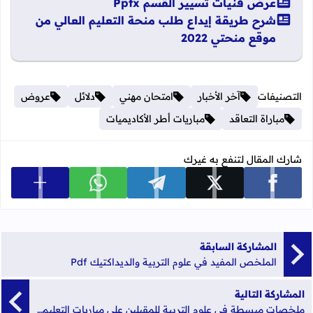
عرض فنيات تسيير القسم Pptx
شرح طريقة إيداع طلب منحة التعليم العالي من
موقع منحتي 2022
التصنيفات
آخر الأخبار
امتحان مهني
دلائل
عروض
مباراة التعاقد
مباريات أطر الأكاديميات
شارك المقال لتنفع به غيرك
عرض المزي
شارك على facebook
شارك على x
شارك على telegram
شارك على whatsapp
المشاركة السابقة
الملخص المفيد في علوم التربية والديداكتيك Pdf
المشاركة التالية
ملخصات مبسطة في علوم التربية للمقبلين على مباريات التعليم Pdf