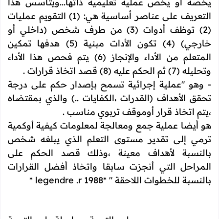
يخصه أو يخص عملية تعليمية ذاتها...ويتأسس هذا
التعريف على عناصر أساسية هي: (1) التقويم عمليات
(2) توظف أدوات (3) من طرف شخص (داخلي أو
خارجي) (4) تكون الأدات مبنية (5) هدفها تمكين
المتعلم من الأداء والإنجاز (6) يتم فحص هذا الأداء
وتحليله (7) ثم الحكم عليه (8) قصد اتخاذ قرارات .
- وهو "عملية إجرائية تسمح بإصدار حكم على درجة
تحقق الأهداف (القدرات ،الكفايات ..) والذي بمقتضاه
،يتم اتخاذ قرار أوموقف تربوي مناسب .
هو أيضا عملية جمع ومعالجة لمعلومات كيفية أوكمية
ترمي إلى تقدير مستوى التعلم الذي يبلغه شخص
بالنسبة لأهداف معينة ،وذلك قصد الحكم على
المراحل التي أنجزت سابقا واتخاذ أفضل القرارات
بالنسبة للخطوات اللاحقة " *
legendre .r 1988
*