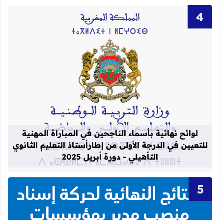
قراءة المزيد عن لوائح نهائية بأسماء الن
لوائح نهائية بأسماء الناجحين في المباراة المهنية
للتعيين في الدرجة الأولى من إطارأستاذ التعليم الثانوي
التأهيلي - دورة أبريل 2025