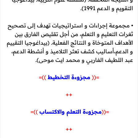
التقويم و الدعم 1991﴾.
• مجموعة إجراءات و استراتيجيات تهدف إلى تصحيح
ثغرات التعليم و التعلم، من أجل تقليص الفارق بين
الأهداف المتوخاة و النتائج الفعلية. ﴿
بيداغوجيا التقييم
و الدعم،أساليب كشف تعثر التلاميذ و أنشطة الدعم،
عبد اللطيف الفاربي و محمد ايت موحى
﴾.
=((
مجزوءة التخطيط
))=
++
=((
مجزوءة التعلم والاكتساب
))=
++